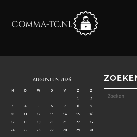
ZOEKE
AUGUSTUS 2026
M
D
W
D
V
Z
Z
1
2
3
4
5
6
7
8
9
10
11
12
13
14
15
16
17
18
19
20
21
22
23
24
25
26
27
28
29
30