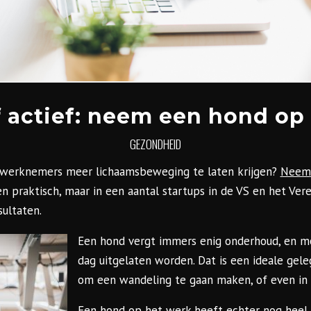
f actief: neem een hond op
GEZONDHEID
e werknemers meer lichaamsbeweging te laten krijgen?
Neem 
n praktisch, maar in een aantal startups in de VS en het Ver
sultaten.
Een hond vergt immers enig onderhoud, en mo
dag uitgelaten worden. Dat is een ideale ge
om een wandeling te gaan maken, of even in 
Een hond op het werk heeft echter nog heel 