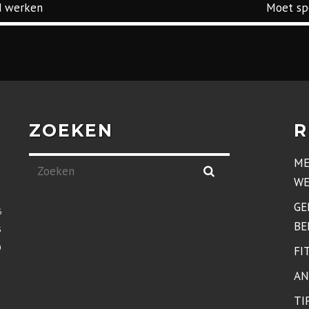
POSTNAVIGATIE
d werken
Moet sp
worden
ZOEKEN
R
ME
WE
GE
6
BE
3
0
FI
AN
TI