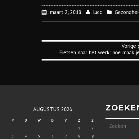
maart 2, 2018
lucc
Gezondhei
Vorige 
Fietsen naar het werk: hoe maak j
haal
ZOEKE
AUGUSTUS 2026
M
D
W
D
V
Z
Z
1
2
3
4
5
6
7
8
9