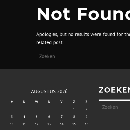
Not Foun
Apologies, but no results were found for the
related post.
ZOEKE
AUGUSTUS 2026
M
D
W
D
V
Z
Z
1
2
3
4
5
6
7
8
9
10
11
12
13
14
15
16